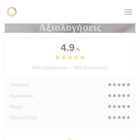
Πίνακας διαχείρισης "Μπισκότων" (Cookies)
Αξιολογήσεις
4.9
/5
Μέση βαθμολογία —
862 αξιολογήσεις
Υπηρεσία
Ατμόσφαιρα
Μενού
Ποιότητα/Τιμή