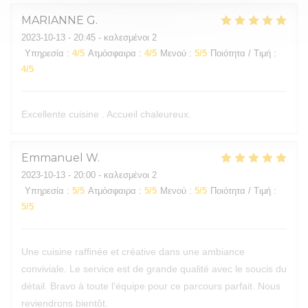
MARIANNE
G
2023-10-13
- 20:45 - καλεσμένοι 2
Υπηρεσία
:
4
/5
Ατμόσφαιρα
:
4
/5
Μενού
:
5
/5
Ποιότητα / Τιμή
:
4
/5
Excellente cuisine . Accueil chaleureux.
Emmanuel
W
2023-10-13
- 20:00 - καλεσμένοι 2
Υπηρεσία
:
5
/5
Ατμόσφαιρα
:
5
/5
Μενού
:
5
/5
Ποιότητα / Τιμή
:
5
/5
Une cuisine raffinée et créative dans une ambiance
conviviale. Le service est de grande qualité avec le soucis du
détail. Bravo à toute l'équipe pour ce parcours parfait. Nous
reviendrons bientôt.