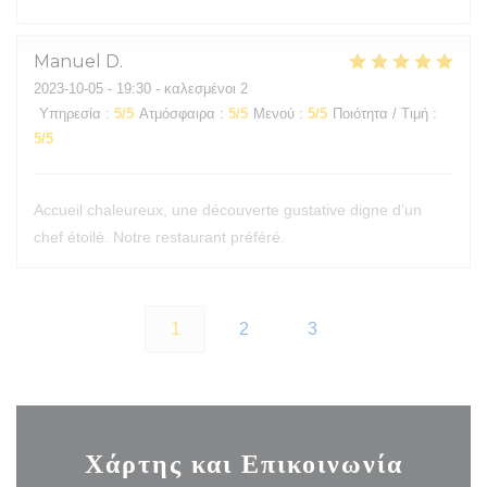
Manuel
D
2023-10-05
- 19:30 - καλεσμένοι 2
Υπηρεσία
:
5
/5
Ατμόσφαιρα
:
5
/5
Μενού
:
5
/5
Ποιότητα / Τιμή
:
5
/5
Accueil chaleureux, une découverte gustative digne d’un
chef étoilé. Notre restaurant préféré.
1
2
3
Χάρτης και Επικοινωνία