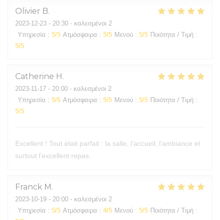
Olivier
B
2023-12-23
- 20:30 - καλεσμένοι 2
Υπηρεσία
:
5
/5
Ατμόσφαιρα
:
5
/5
Μενού
:
5
/5
Ποιότητα / Τιμή
:
5
/5
Catherine
H
2023-11-17
- 20:00 - καλεσμένοι 2
Υπηρεσία
:
5
/5
Ατμόσφαιρα
:
5
/5
Μενού
:
5
/5
Ποιότητα / Τιμή
:
5
/5
Excellent ! Tout était parfait : la salle, l’accueil, l’ambiance et
surtout l’excellent repas.
Franck
M
2023-10-19
- 20:00 - καλεσμένοι 2
Υπηρεσία
:
5
/5
Ατμόσφαιρα
:
4
/5
Μενού
:
5
/5
Ποιότητα / Τιμή
: