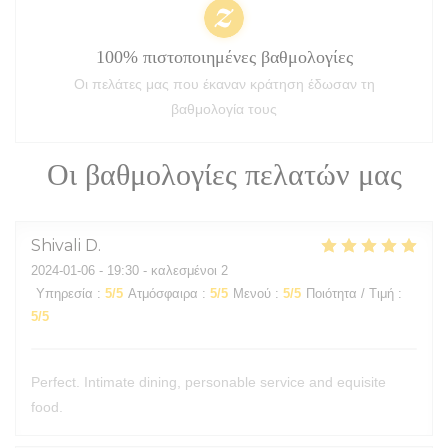
100% πιστοποιημένες βαθμολογίες
Οι πελάτες μας που έκαναν κράτηση έδωσαν τη
βαθμολογία τους
Οι βαθμολογίες πελατών μας
Shivali
D
2024-01-06
- 19:30 - καλεσμένοι 2
Υπηρεσία
:
5
/5
Ατμόσφαιρα
:
5
/5
Μενού
:
5
/5
Ποιότητα / Τιμή
:
5
/5
Perfect. Intimate dining, personable service and equisite
food.