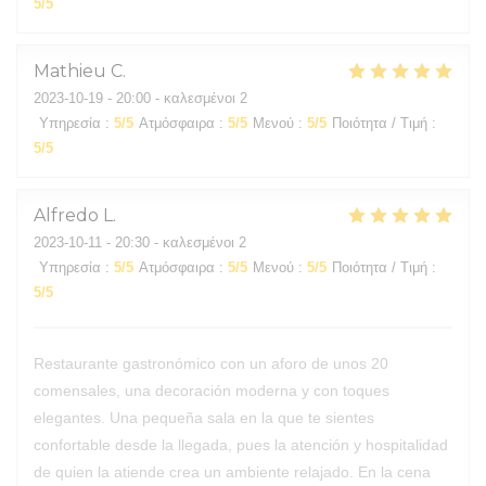
5
/5
Mathieu
C
2023-10-19
- 20:00 - καλεσμένοι 2
Υπηρεσία
:
5
/5
Ατμόσφαιρα
:
5
/5
Μενού
:
5
/5
Ποιότητα / Τιμή
:
5
/5
Alfredo
L
2023-10-11
- 20:30 - καλεσμένοι 2
Υπηρεσία
:
5
/5
Ατμόσφαιρα
:
5
/5
Μενού
:
5
/5
Ποιότητα / Τιμή
:
5
/5
Restaurante gastronómico con un aforo de unos 20
comensales, una decoración moderna y con toques
elegantes. Una pequeña sala en la que te sientes
confortable desde la llegada, pues la atención y hospitalidad
de quien la atiende crea un ambiente relajado. En la cena