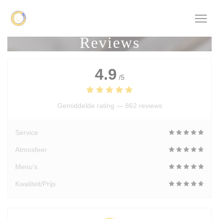
Cookies beheer paneel
Reviews
4.9
/5
Gemiddelde rating —
862 reviews
Service
Atmosfeer
Menu's
Kwaliteit/Prijs