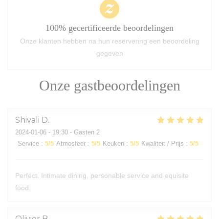
100% gecertificeerde beoordelingen
Onze klanten hebben na hun reservering een beoordeling
gegeven
Onze gastbeoordelingen
Shivali
D
2024-01-06
- 19:30 - Gasten 2
Service
:
5
/5
Atmosfeer
:
5
/5
Keuken
:
5
/5
Kwaliteit / Prijs
:
5
/5
Perfect. Intimate dining, personable service and equisite
food.
Olivier
B