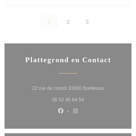
1
2
3
Plattegrond en Contact
((opent in een 
22 rue de cursol 33000 Bordeaux
06 52 40 64 54
Facebook ((opent in een nieuw 
Instagram ((opent in een