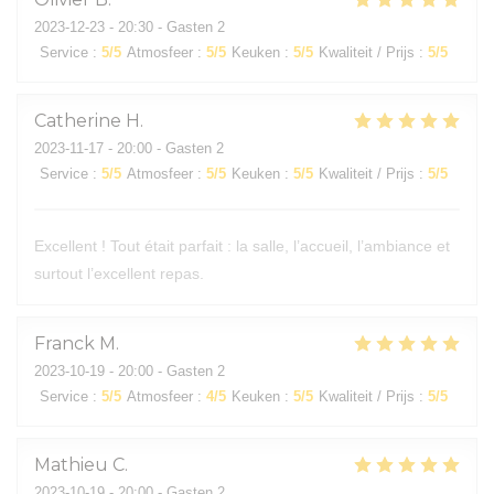
2023-12-23
- 20:30 - Gasten 2
Service
:
5
/5
Atmosfeer
:
5
/5
Keuken
:
5
/5
Kwaliteit / Prijs
:
5
/5
Catherine
H
2023-11-17
- 20:00 - Gasten 2
Service
:
5
/5
Atmosfeer
:
5
/5
Keuken
:
5
/5
Kwaliteit / Prijs
:
5
/5
Excellent ! Tout était parfait : la salle, l’accueil, l’ambiance et
surtout l’excellent repas.
Franck
M
2023-10-19
- 20:00 - Gasten 2
Service
:
5
/5
Atmosfeer
:
4
/5
Keuken
:
5
/5
Kwaliteit / Prijs
:
5
/5
Mathieu
C
2023-10-19
- 20:00 - Gasten 2