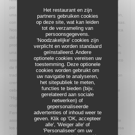
por la cocina. La salida de cada plato es acompañada de
Het restaurant en zijn
una detallada explicación de los ingredientes y elaboración,
partners gebruiken cookies
op deze site, wat kan leiden
con lo que vas descubriendo los múltiples sabores y aromas.
tot de verzameling van
Nos deleitamos con “Le Dubarry revisité” una crema clásica
persoonsgegevens.
del recetario francés reinterpretada y con la coliflor como
'Noodzakelijke' cookies zijn
protagonista, “Sur le Banc d’Arguin” un guiño a Mauritania,
verplicht en worden standaard
geïnstalleerd. Andere
una ensalada de quinoa, mousse de foie gras y calamares
optionele cookies vereisen uw
asados con caldo yodado, “Fricassée de Saint-Jaques coco
toestemming. Deze optionele
de Paimpol” una particular interpretación de un plato
cookies worden gebruikt om
tradicional aplicado a las vieiras, “Pièce de boeuf grillé” con
uw navigatie te analyseren,
het sitepubliek te meten,
cremoso de gorgonzola, polenta crujiente, compota de
functies te bieden (bijv.
cebolla roja y nueces tostadas, cerrando con un postre de
gerelateerd aan sociale
“Higos asados al vino tinto especiado, crema de vainilla y
netwerken) of
crujiente de pistacho". El maridaje lo aportó un Château
gepersonaliseerde
advertenties of inhoud weer te
Ferran de Pessac Léognan Con frecuencia el Chef va
geven. Klik op 'OK, accepteer
asomándose, con discreción, para observar la reacción de
alle', 'Weiger alle' of
los comensales a sus creaciones, saliendo en la sobremesa
'Personaliseer' om uw