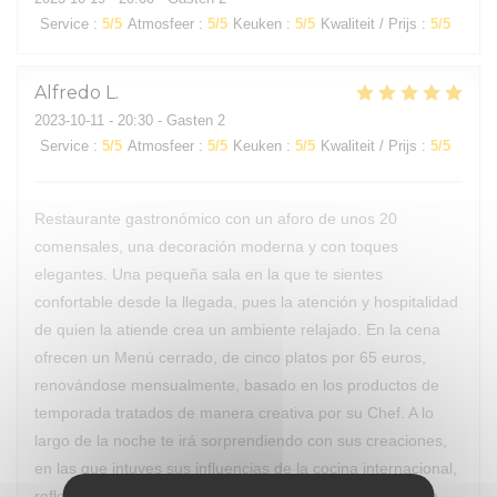
Service
:
5
/5
Atmosfeer
:
5
/5
Keuken
:
5
/5
Kwaliteit / Prijs
:
5
/5
Alfredo
L
2023-10-11
- 20:30 - Gasten 2
Service
:
5
/5
Atmosfeer
:
5
/5
Keuken
:
5
/5
Kwaliteit / Prijs
:
5
/5
Restaurante gastronómico con un aforo de unos 20
comensales, una decoración moderna y con toques
elegantes. Una pequeña sala en la que te sientes
confortable desde la llegada, pues la atención y hospitalidad
de quien la atiende crea un ambiente relajado. En la cena
ofrecen un Menú cerrado, de cinco platos por 65 euros,
renovándose mensualmente, basado en los productos de
temporada tratados de manera creativa por su Chef. A lo
largo de la noche te irá sorprendiendo con sus creaciones,
en las que intuyes sus influencias de la cocina internacional,
reflejando su formación, trabajo de investigación y pasión