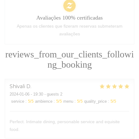
Avaliações 100% certificadas
Apenas os clientes que fizeram reservas submeteram
avaliações
reviews_from_our_clients_followi
ng_booking
Shivali
D
2024-01-06
- 19:30 - guests 2
service
:
5
/5
ambience
:
5
/5
menu
:
5
/5
quality_price
:
5
/5
Perfect. Intimate dining, personable service and equisite
food.