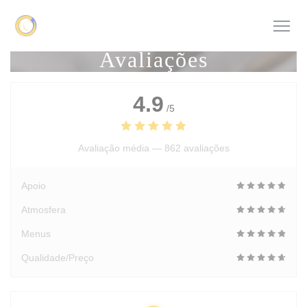
Painel de Gerenciamento de Cookies
Avaliações
4.9
/5
Avaliação média —
862 avaliações
Apoio
Atmosfera
Menus
Qualidade/Preço