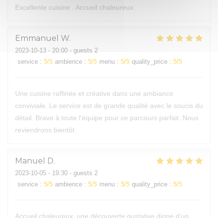
Excellente cuisine . Accueil chaleureux.
Emmanuel
W
2023-10-13
- 20:00 - guests 2
service
:
5
/5
ambience
:
5
/5
menu
:
5
/5
quality_price
:
5
/5
Une cuisine raffinée et créative dans une ambiance
conviviale. Le service est de grande qualité avec le soucis du
détail. Bravo à toute l'équipe pour ce parcours parfait. Nous
reviendrons bientôt.
Manuel
D
2023-10-05
- 19:30 - guests 2
service
:
5
/5
ambience
:
5
/5
menu
:
5
/5
quality_price
:
5
/5
Accueil chaleureux, une découverte gustative digne d’un