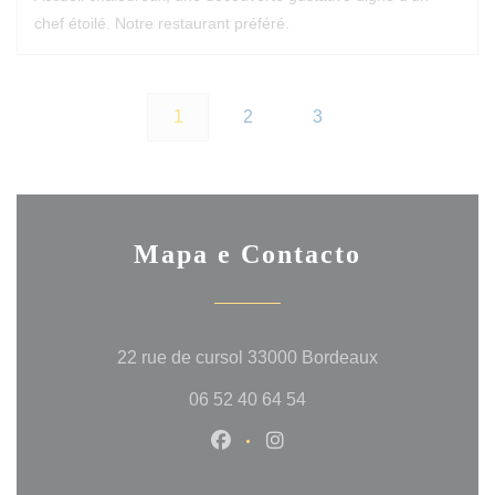
chef étoilé. Notre restaurant préféré.
1
2
3
Mapa e Contacto
((abre numa no
22 rue de cursol 33000 Bordeaux
06 52 40 64 54
Facebook ((abre numa nova jan
Instagram ((abre numa no