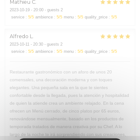
Mathieu
C
2023-10-19
- 20:00 - guests 2
service
:
5
/5
ambience
:
5
/5
menu
:
5
/5
quality_price
:
5
/5
Alfredo
L
2023-10-11
- 20:30 - guests 2
service
:
5
/5
ambience
:
5
/5
menu
:
5
/5
quality_price
:
5
/5
Restaurante gastronómico con un aforo de unos 20
comensales, una decoración moderna y con toques
elegantes. Una pequeña sala en la que te sientes
confortable desde la llegada, pues la atención y hospitalidad
de quien la atiende crea un ambiente relajado. En la cena
ofrecen un Menú cerrado, de cinco platos por 65 euros,
renovándose mensualmente, basado en los productos de
temporada tratados de manera creativa por su Chef. A lo
largo de la noche te irá sorprendiendo con sus creaciones,