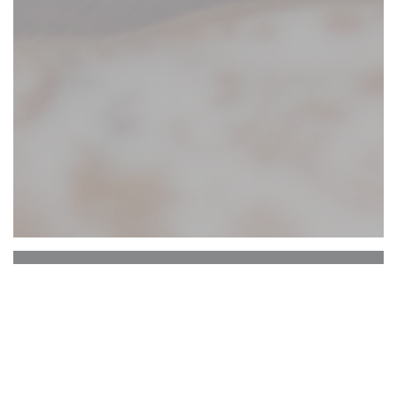
Restaurant Le Chicoula
"Av alla konster är kulinarisk konst den som