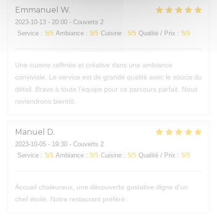
Emmanuel
W
2023-10-13
- 20:00 - Couverts 2
Service
:
5
/5
Ambiance
:
5
/5
Cuisine
:
5
/5
Qualité / Prix
:
5
/5
Une cuisine raffinée et créative dans une ambiance
conviviale. Le service est de grande qualité avec le soucis du
détail. Bravo à toute l'équipe pour ce parcours parfait. Nous
reviendrons bientôt.
Manuel
D
2023-10-05
- 19:30 - Couverts 2
Service
:
5
/5
Ambiance
:
5
/5
Cuisine
:
5
/5
Qualité / Prix
:
5
/5
Accueil chaleureux, une découverte gustative digne d’un
chef étoilé. Notre restaurant préféré.