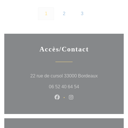
1
2
3
Accès/Contact
((ouvre une nou
22 rue de cursol 33000 Bordeaux
06 52 40 64 54
Facebook ((ouvre une nouvelle 
Instagram ((ouvre une no