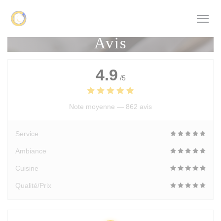
Personnalisation de vos choix en matière de cookies
Avis
4.9
/5
Note moyenne —
862 avis
Service
Ambiance
Cuisine
Qualité/Prix