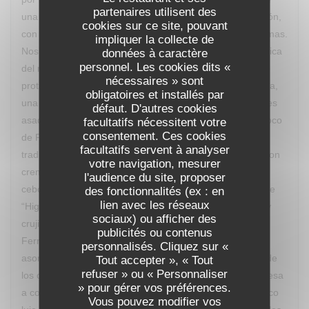
partenaires utilisent des
una detallada explicación de los ingredientes y elaboración,
cookies sur ce site, pouvant
con lo que vas descubriendo los múltiples sabores y aromas.
impliquer la collecte de
Nos deleitamos con “Le Dubarry revisité” una crema clásica
données à caractère
personnel. Les cookies dits «
del recetario francés reinterpretada y con la coliflor como
nécessaires » sont
protagonista, “Sur le Banc d’Arguin” un guiño a Mauritania,
obligatoires et installés par
una ensalada de quinoa, mousse de foie gras y calamares
défaut. D'autres cookies
asados con caldo yodado, “Fricassée de Saint-Jaques coco
facultatifs nécessitent votre
consentement. Ces cookies
de Paimpol” una particular interpretación de un plato
facultatifs servent à analyser
tradicional aplicado a las vieiras, “Pièce de boeuf grillé” con
votre navigation, mesurer
cremoso de gorgonzola, polenta crujiente, compota de
l'audience du site, proposer
cebolla roja y nueces tostadas, cerrando con un postre de
des fonctionnalités (ex : en
lien avec les réseaux
“Higos asados al vino tinto especiado, crema de vainilla y
sociaux) ou afficher des
crujiente de pistacho". El maridaje lo aportó un Château
publicités ou contenus
Ferran de Pessac Léognan Con frecuencia el Chef va
personnalisés. Cliquez sur «
asomándose, con discreción, para observar la reacción de
Tout accepter », « Tout
refuser » ou « Personnaliser
los comensales a sus creaciones, saliendo en la sobremesa
» pour gérer vos préférences.
a comentar y explicar los procesos. Un desfile de auténtico
Vous pouvez modifier vos