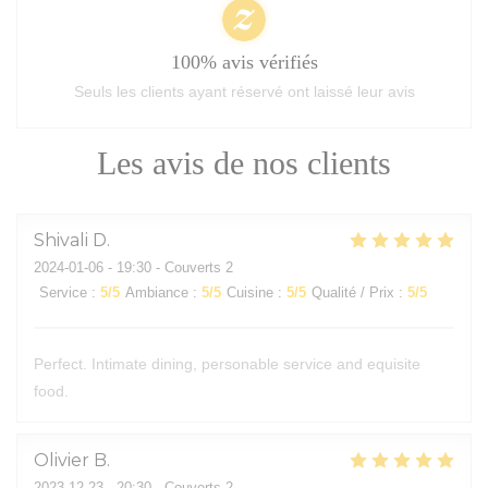
100% avis vérifiés
Seuls les clients ayant réservé ont laissé leur avis
Les avis de nos clients
Shivali
D
2024-01-06
- 19:30 - Couverts 2
Service
:
5
/5
Ambiance
:
5
/5
Cuisine
:
5
/5
Qualité / Prix
:
5
/5
Perfect. Intimate dining, personable service and equisite
food.
Olivier
B
2023-12-23
- 20:30 - Couverts 2