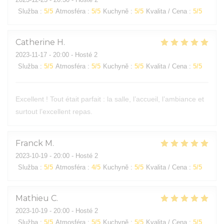
Služba
:
5
/5
Atmosféra
:
5
/5
Kuchyně
:
5
/5
Kvalita / Cena
:
5
/5
Catherine
H
2023-11-17
- 20:00 - Hosté 2
Služba
:
5
/5
Atmosféra
:
5
/5
Kuchyně
:
5
/5
Kvalita / Cena
:
5
/5
Excellent ! Tout était parfait : la salle, l’accueil, l’ambiance et
surtout l’excellent repas.
Franck
M
2023-10-19
- 20:00 - Hosté 2
Služba
:
5
/5
Atmosféra
:
4
/5
Kuchyně
:
5
/5
Kvalita / Cena
:
5
/5
Mathieu
C
2023-10-19
- 20:00 - Hosté 2
Služba
:
5
/5
Atmosféra
:
5
/5
Kuchyně
:
5
/5
Kvalita / Cena
:
5
/5