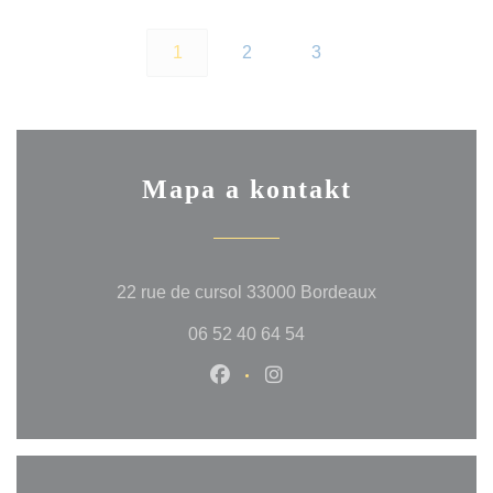
1
2
3
Mapa a kontakt
((otevře se v 
22 rue de cursol 33000 Bordeaux
06 52 40 64 54
Facebook ((otevře se v novém 
Instagram ((otevře se v 