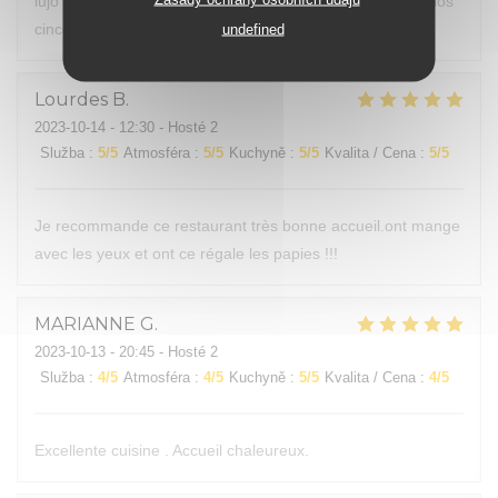
lujo culinario el que te ofrecen desde principio al final de los
cinco pases.
undefined
Lourdes
B
2023-10-14
- 12:30 - Hosté 2
Služba
:
5
/5
Atmosféra
:
5
/5
Kuchyně
:
5
/5
Kvalita / Cena
:
5
/5
Je recommande ce restaurant très bonne accueil.ont mange
avec les yeux et ont ce régale les papies !!!
MARIANNE
G
2023-10-13
- 20:45 - Hosté 2
Služba
:
4
/5
Atmosféra
:
4
/5
Kuchyně
:
5
/5
Kvalita / Cena
:
4
/5
Excellente cuisine . Accueil chaleureux.