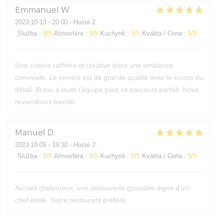
Emmanuel
W
2023-10-13
- 20:00 - Hosté 2
Služba
:
5
/5
Atmosféra
:
5
/5
Kuchyně
:
5
/5
Kvalita / Cena
:
5
/5
Une cuisine raffinée et créative dans une ambiance
conviviale. Le service est de grande qualité avec le soucis du
détail. Bravo à toute l'équipe pour ce parcours parfait. Nous
reviendrons bientôt.
Manuel
D
2023-10-05
- 19:30 - Hosté 2
Služba
:
5
/5
Atmosféra
:
5
/5
Kuchyně
:
5
/5
Kvalita / Cena
:
5
/5
Accueil chaleureux, une découverte gustative digne d’un
chef étoilé. Notre restaurant préféré.