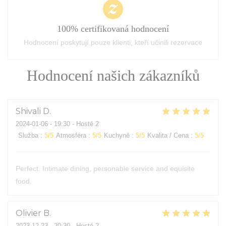
100% certifikovaná hodnocení
Hodnocení poskytují pouze klienti, kteří učinili rezervace
Hodnocení našich zákazníků
Shivali
D
2024-01-06
- 19:30 - Hosté 2
Služba
:
5
/5
Atmosféra
:
5
/5
Kuchyně
:
5
/5
Kvalita / Cena
:
5
/5
Perfect. Intimate dining, personable service and equisite
food.
Olivier
B
2023-12-23
- 20:30 - Hosté 2