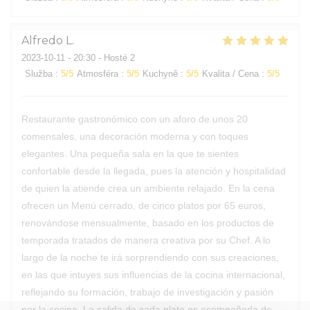
Alfredo
L
2023-10-11
- 20:30 - Hosté 2
Služba
:
5
/5
Atmosféra
:
5
/5
Kuchyně
:
5
/5
Kvalita / Cena
:
5
/5
Restaurante gastronómico con un aforo de unos 20
comensales, una decoración moderna y con toques
elegantes. Una pequeña sala en la que te sientes
confortable desde la llegada, pues la atención y hospitalidad
de quien la atiende crea un ambiente relajado. En la cena
ofrecen un Menú cerrado, de cinco platos por 65 euros,
renovándose mensualmente, basado en los productos de
temporada tratados de manera creativa por su Chef. A lo
largo de la noche te irá sorprendiendo con sus creaciones,
en las que intuyes sus influencias de la cocina internacional,
reflejando su formación, trabajo de investigación y pasión
por la cocina. La salida de cada plato es acompañada de