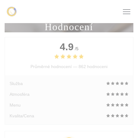
Panel pro správu cookies
Hodnocení
4.9
/5
Průměrné hodnocení —
862 hodnoceni
Služba
Atmosféra
Menu
Kvalita/Cena