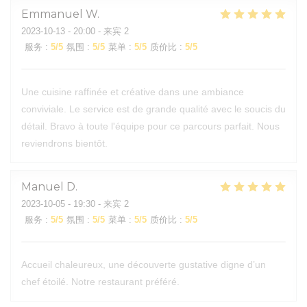
Emmanuel
W
2023-10-13
- 20:00 - 来宾 2
服务
:
5
/5
氛围
:
5
/5
菜单
:
5
/5
质价比
:
5
/5
Une cuisine raffinée et créative dans une ambiance
conviviale. Le service est de grande qualité avec le soucis du
détail. Bravo à toute l'équipe pour ce parcours parfait. Nous
reviendrons bientôt.
Manuel
D
2023-10-05
- 19:30 - 来宾 2
服务
:
5
/5
氛围
:
5
/5
菜单
:
5
/5
质价比
:
5
/5
Accueil chaleureux, une découverte gustative digne d’un
chef étoilé. Notre restaurant préféré.