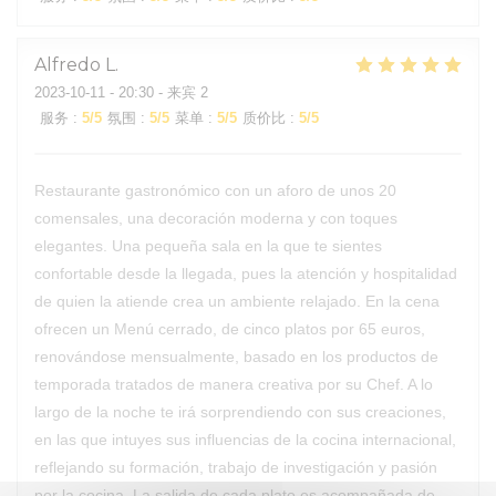
Alfredo
L
2023-10-11
- 20:30 - 来宾 2
服务
:
5
/5
氛围
:
5
/5
菜单
:
5
/5
质价比
:
5
/5
Restaurante gastronómico con un aforo de unos 20
comensales, una decoración moderna y con toques
elegantes. Una pequeña sala en la que te sientes
confortable desde la llegada, pues la atención y hospitalidad
de quien la atiende crea un ambiente relajado. En la cena
ofrecen un Menú cerrado, de cinco platos por 65 euros,
renovándose mensualmente, basado en los productos de
temporada tratados de manera creativa por su Chef. A lo
largo de la noche te irá sorprendiendo con sus creaciones,
en las que intuyes sus influencias de la cocina internacional,
reflejando su formación, trabajo de investigación y pasión
por la cocina. La salida de cada plato es acompañada de