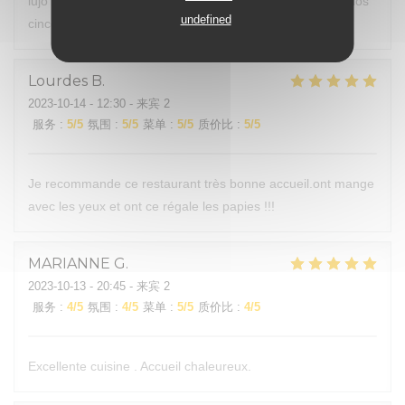
lujo culinario el que te ofrecen desde principio al final de los
undefined
cinco pases.
Lourdes
B
2023-10-14
- 12:30 - 来宾 2
服务
:
5
/5
氛围
:
5
/5
菜单
:
5
/5
质价比
:
5
/5
Je recommande ce restaurant très bonne accueil.ont mange
avec les yeux et ont ce régale les papies !!!
MARIANNE
G
2023-10-13
- 20:45 - 来宾 2
服务
:
4
/5
氛围
:
4
/5
菜单
:
5
/5
质价比
:
4
/5
Excellente cuisine . Accueil chaleureux.