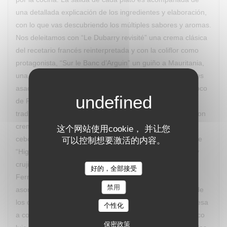
una detallada explicación de los ingredientes y elaboración,
con lo que vas descubriendo los múltiples sabores y aromas.
Nos deleitamos con “Le Dubarry revisité” una crema clásica
del recetario francés reinterpretada y con la coliflor como
protagonista, “Sur le Banc d’Arguin” un guiño a Mauritania,
una ensalada de quinoa, mousse de foie gras y calamares
asados con caldo yodado, “Fricassée de Saint-Jaques coco
de Paimpol” una particular interpretación de un plato
tradicional aplicado a las vieiras, “Pièce de boeuf grillé” con
cremoso de gorgonzola, polenta crujiente, compota de
这个网站使用cookie， 并让您
cebolla roja y nueces tostadas, cerrando con un postre de
可以控制想要激活的内容。
“Higos asados al vino tinto especiado, crema de vainilla y
crujiente de pistacho". El maridaje lo aportó un Château
好的，全部接受
Ferran de Pessac Léognan Con frecuencia el Chef va
禁用
asomándose, con discreción, para observar la reacción de
los comensales a sus creaciones, saliendo en la sobremesa
个性化
a comentar y explicar los procesos. Un desfile de auténtico
保密政策