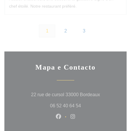
chef étoilé. Notre restaurant préféré.
1
2
3
Mapa e Contacto
((abre numa no
22 rue de cursol 33000 Bordeaux
06 52 40 64 54
Facebook ((abre numa nova jan
Instagram ((abre numa no