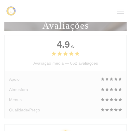
Painel de Gerenciamento de Cookies
Avaliações
4.9
/5
Avaliação média —
862 avaliações
Apoio
Atmosfera
Menus
Qualidade/Preço