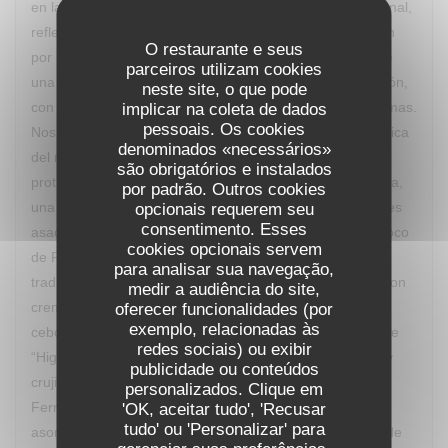
en las que intuyes sus influencias de la cocina internacional,
reflejando su formación, trabajo de investigación y pasión
O restaurante e seus
por la cocina. La salida de cada plato es acompañada de
parceiros utilizam cookies
una detallada explicación de los ingredientes y elaboración,
neste site, o que pode
con lo que vas descubriendo los múltiples sabores y aromas.
implicar na coleta de dados
pessoais. Os cookies
Nos deleitamos con “Le Dubarry revisité” una crema clásica
denominados «necessários»
del recetario francés reinterpretada y con la coliflor como
são obrigatórios e instalados
protagonista, “Sur le Banc d’Arguin” un guiño a Mauritania,
por padrão. Outros cookies
una ensalada de quinoa, mousse de foie gras y calamares
opcionais requerem seu
consentimento. Esses
asados con caldo yodado, “Fricassée de Saint-Jaques coco
cookies opcionais servem
de Paimpol” una particular interpretación de un plato
para analisar sua navegação,
tradicional aplicado a las vieiras, “Pièce de boeuf grillé” con
medir a audiência do site,
cremoso de gorgonzola, polenta crujiente, compota de
oferecer funcionalidades (por
exemplo, relacionadas às
cebolla roja y nueces tostadas, cerrando con un postre de
redes sociais) ou exibir
“Higos asados al vino tinto especiado, crema de vainilla y
publicidade ou conteúdos
crujiente de pistacho". El maridaje lo aportó un Château
personalizados. Clique em
Ferran de Pessac Léognan Con frecuencia el Chef va
'OK, aceitar tudo', 'Recusar
tudo' ou 'Personalizar' para
asomándose, con discreción, para observar la reacción de