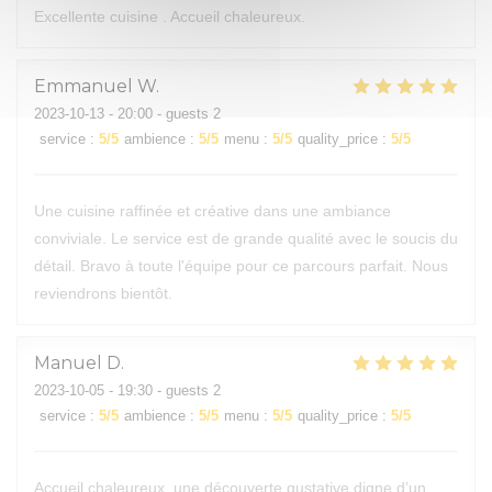
Excellente cuisine . Accueil chaleureux.
Emmanuel
W
2023-10-13
- 20:00 - guests 2
service
:
5
/5
ambience
:
5
/5
menu
:
5
/5
quality_price
:
5
/5
Une cuisine raffinée et créative dans une ambiance
conviviale. Le service est de grande qualité avec le soucis du
détail. Bravo à toute l'équipe pour ce parcours parfait. Nous
reviendrons bientôt.
Manuel
D
2023-10-05
- 19:30 - guests 2
service
:
5
/5
ambience
:
5
/5
menu
:
5
/5
quality_price
:
5
/5
Accueil chaleureux, une découverte gustative digne d’un