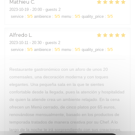
Mathieu
C
2023-10-19
- 20:00 - guests 2
service
:
5
/5
ambience
:
5
/5
menu
:
5
/5
quality_price
:
5
/5
Alfredo
L
2023-10-11
- 20:30 - guests 2
service
:
5
/5
ambience
:
5
/5
menu
:
5
/5
quality_price
:
5
/5
Restaurante gastronómico con un aforo de unos 20
comensales, una decoración moderna y con toques
elegantes. Una pequeña sala en la que te sientes
confortable desde la llegada, pues la atención y hospitalidad
de quien la atiende crea un ambiente relajado. En la cena
ofrecen un Menú cerrado, de cinco platos por 65 euros,
renovándose mensualmente, basado en los productos de
temporada tratados de manera creativa por su Chef. A lo
largo de la noche te irá sorprendiendo con sus creaciones,