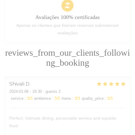
Avaliações 100% certificadas
Apenas os clientes que fizeram reservas submeteram
avaliações
reviews_from_our_clients_followi
ng_booking
Shivali
D
2024-01-06
- 19:30 - guests 2
service
:
5
/5
ambience
:
5
/5
menu
:
5
/5
quality_price
:
5
/5
Perfect. Intimate dining, personable service and equisite
food.