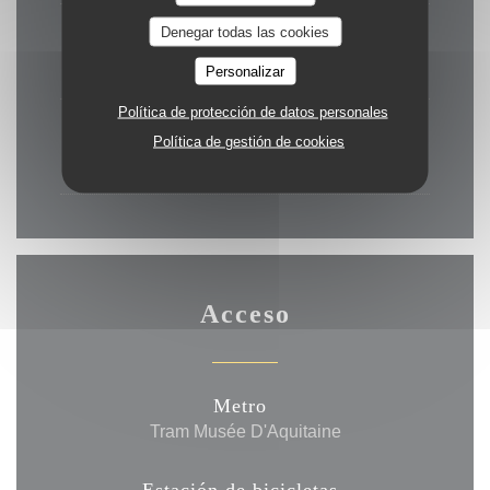
Denegar todas las cookies
Mie
-
Vie
19:30 - 21:00
Personalizar
Política de protección de datos personales
Sab
-
Dom
Política de gestión de cookies
12:00 - 13:15
19:30 - 21:00
•
Acceso
Metro
Tram Musée D'Aquitaine