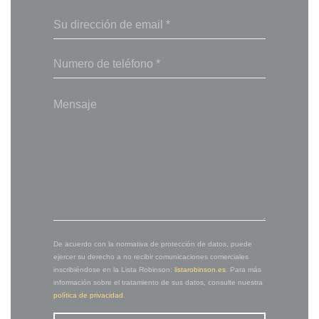
De acuerdo con la normativa de protección de datos, puede
ejercer su derecho a no recibir comunicaciones comerciales
inscribiéndose en la Lista Robinson:
listarobinson.es
. Para más
información sobre el tratamiento de sus datos, consulte nuestra
política de privacidad
.