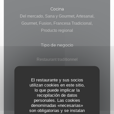
Cocina
Del mercado, Sana y Gourmet, Artesanal,
Gourmet, Fusion, Francesa Tradicional,
Producto regional
Tipo de negocio
Restaurant traditionnel
,
Restauration traditionnelle pour les groupes et
El restaurante y sus socios
individuels
utilizan cookies en este sitio,
,
lo que puede implicar la
recopilación de datos
Restaurante gourmet
personales. Las cookies
denominadas «necesarias»
Servicios
son obligatorias y se instalan