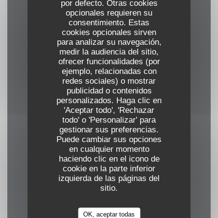
por defecto. Otras cookies
Privatización, Fin de Semana Privado, Aire
opcionales requieren su
Acondicionado, Degustación de comida y vino,
consentimiento. Estas
cookies opcionales sirven
Exhibición de Obras de Arte
para analizar su navegación,
medir la audiencia del sitio,
Métodos de pago
ofrecer funcionalidades (por
ejemplo, relacionadas con
Amex, Pago móvil, Apple Pay, Efectivo, Visa,
redes sociales) o mostrar
American Express, Tarjeta de Crédito
publicidad o contenidos
personalizados. Haga clic en
'Aceptar todo', 'Rechazar
todo' o 'Personalizar' para
gestionar sus preferencias.
Puede cambiar sus opciones
Horario de apertura
en cualquier momento
haciendo clic en el icono de
cookie en la parte inferior
izquierda de las páginas del
sitio.
Lun
-
Mar
Cerrado
OK, aceptar todas