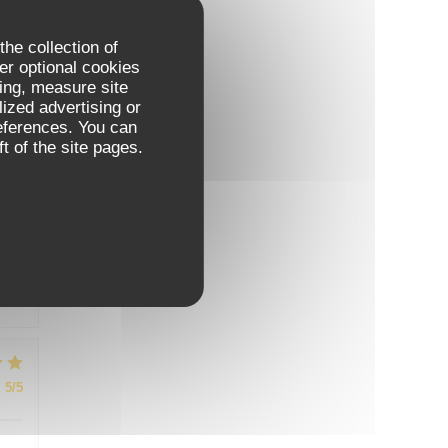
the collection of
er optional cookies
:
5
/5
ing, measure site
lized advertising or
references. You can
t of the site pages.
:
4
/5
:
5
/5