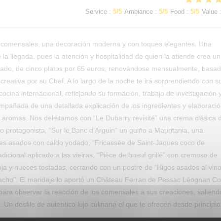
Service
:
5
/5
Ambiance
:
5
/5
Food
:
5
/5
Value
 comensales, una decoración moderna y con toques elegantes. Una
la llegada, pues la atención y hospitalidad de quien la atiende crea un
rado, de cinco platos por 65 euros, renovándose mensualmente, basa
eativa por su Chef. A lo largo de la noche te irá sorprendiendo con s
cocina internacional, reflejando su formación, trabajo de investigación 
ompañada de una detallada explicación de los ingredientes y elaboració
y aromas. Nos deleitamos con “Le Dubarry revisité” una crema clásica 
omo protagonista, “Sur le Banc d’Arguin” un guiño a Mauritania, una
es asados con caldo yodado, “Fricassée de Saint-Jaques coco de
adicional aplicado a las vieiras, “Pièce de boeuf grillé” con cremoso de
oja y nueces tostadas, cerrando con un postre de “Higos asados al vin
istacho". El maridaje lo aportó un Château Ferran de Pessac Léognan C
para observar la reacción de los comensales a sus creaciones, saliend
Un desfile de auténtico lujo culinario el que te ofrecen desde principio