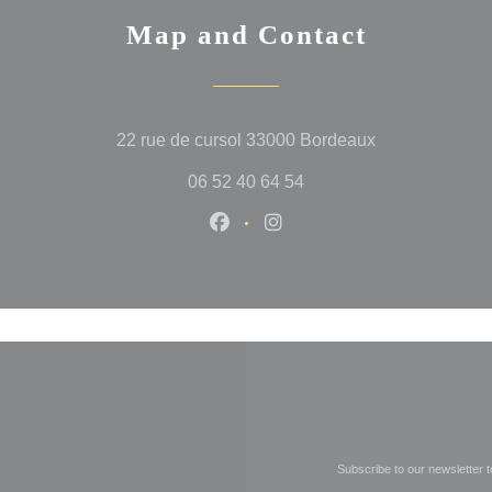
Map and Contact
((opens in a n
22 rue de cursol 33000 Bordeaux
06 52 40 64 54
Facebook ((opens in a new wi
Instagram ((opens in a 
Subscribe to our newsletter 