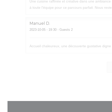
Une cuisine raffinée et créative dans une ambiance c
à toute l'équipe pour ce parcours parfait. Nous revi
Manuel
D
2023-10-05
- 19:30 - Guests 2
Accueil chaleureux, une découverte gustative digne d