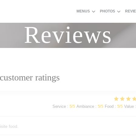
MENUS
PHOTOS
REVI
Reviews
customer ratings
Service
:
5
/5
Ambiance
:
5
/5
Food
:
5
/5
Value
site food.