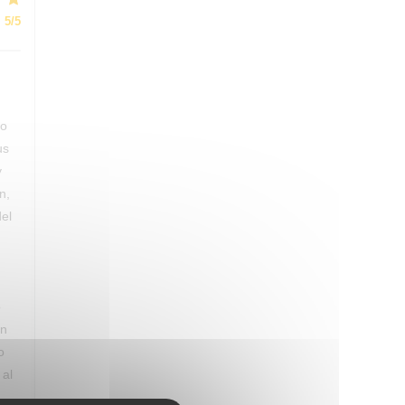
:
5
/5
do
us
y
n,
del
o
on
o
 al