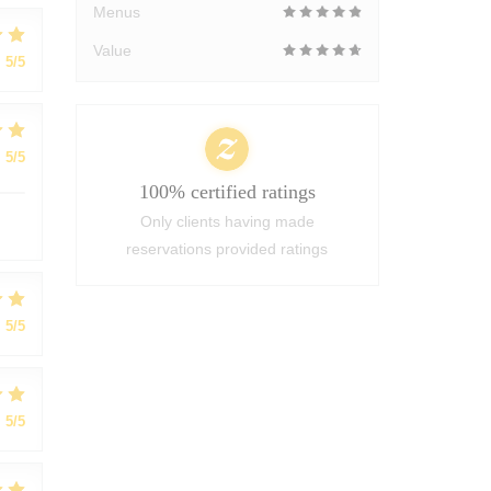
Menus
Value
:
5
/5
:
5
/5
100% certified ratings
Only clients having made
reservations provided ratings
:
5
/5
:
5
/5