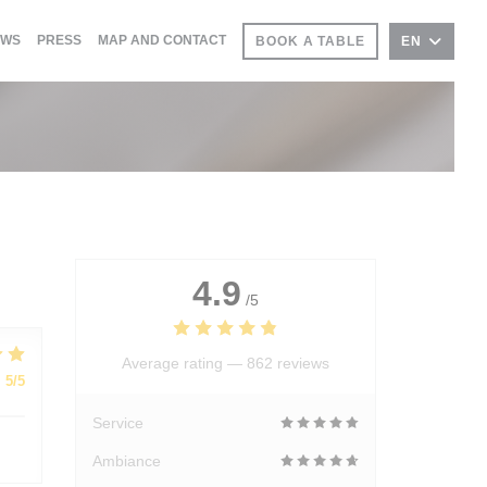
EWS
PRESS
MAP AND CONTACT
BOOK A TABLE
EN
4.9
/5
Average rating —
862 reviews
:
5
/5
Service
Ambiance