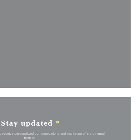
ew window))
ndow))
new window))
Stay updated
*
to receive personalized communications and marketing offers by email
from us.