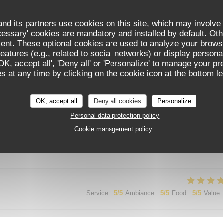
nd its partners use cookies on this site, which may involve 
cessary' cookies are mandatory and installed by default. Oth
Service
:
5
/5
Ambiance
:
5
/5
Food
:
5
/5
Value
sent. These optional cookies are used to analyze your brows
eatures (e.g., related to social networks) or display persona
'OK, accept all', 'Deny all' or 'Personalize' to manage your p
mange avec les yeux et ont ce régale les papies !!!
 at any time by clicking on the cookie icon at the bottom lef
OK, accept all
Deny all cookies
Personalize
Personal data protection policy
Service
:
4
/5
Ambiance
:
4
/5
Food
:
5
/5
Value
Cookie management policy
Service
:
5
/5
Ambiance
:
5
/5
Food
:
5
/5
Value