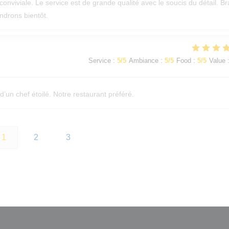
onviviale. Le service est de grande qualité avec le soucis du détail. B
endrons bientôt.
Service
:
5
/5
Ambiance
:
5
/5
Food
:
5
/5
Value
’un chef étoilé. Notre restaurant préféré.
1
2
3