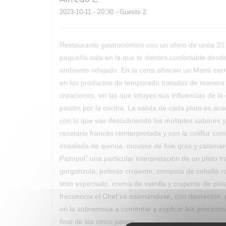
2023-10-11
- 20:30 - Guests 2
Restaurante gastronómico con un aforo de unos 20
pequeña sala en la que te sientes confortable desde 
ambiente relajado. En la cena ofrecen un Menú cer
en los productos de temporada tratados de manera cr
creaciones, en las que intuyes sus influencias de la 
pasión por la cocina. La salida de cada plato es ac
con lo que vas descubriendo los múltiples sabores 
recetario francés reinterpretada y con la coliflor c
ensalada de quinoa, mousse de foie gras y calamar
Paimpol” una particular interpretación de un plato tr
gorgonzola, polenta crujiente, compota de cebolla r
tinto especiado, crema de vainilla y crujiente de p
frecuencia el Chef va asomándose, con discreción, 
en la sobremesa a comentar y explicar los procesos. 
final de los cinco pases.