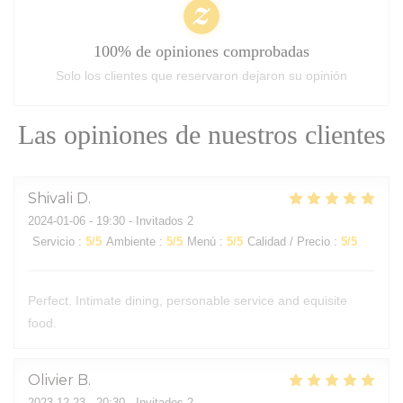
100% de opiniones comprobadas
Solo los clientes que reservaron dejaron su opinión
Las opiniones de nuestros clientes
Shivali
D
2024-01-06
- 19:30 - Invitados 2
Servicio
:
5
/5
Ambiente
:
5
/5
Menú
:
5
/5
Calidad / Precio
:
5
/5
Perfect. Intimate dining, personable service and equisite
food.
Olivier
B
2023-12-23
- 20:30 - Invitados 2