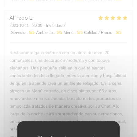
Alfredo
L
2023-10-11
- 20:30 - Invitados 2
Servicio
:
5
/5
Ambiente
:
5
/5
Menú
:
5
/5
Calidad / Precio
:
5
/5
Restaurante gastronómico con un aforo de unos 20
comensales, una decoración moderna y con toques
elegantes. Una pequeña sala en la que te sientes
confortable desde la llegada, pues la atención y hospitalidad
de quien la atiende crea un ambiente relajado. En la cena
ofrecen un Menú cerrado, de cinco platos por 65 euros,
renovándose mensualmente, basado en los productos de
temporada tratados de manera creativa por su Chef. A lo
largo de la noche te irá sorprendiendo con sus creaciones,
en las que intuyes sus influencias de la cocina internacional,
reflejando su formación, trabajo de investigación y pasión
por la cocina. La salida de cada plato es acompañada de