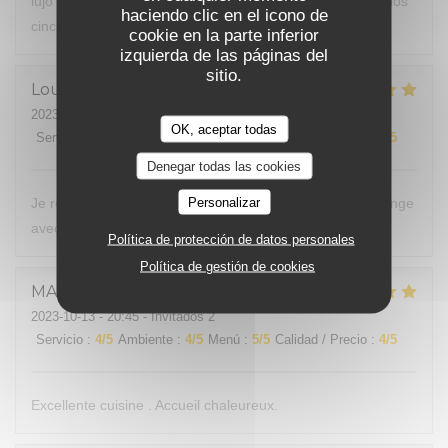
lujo culinario el que te ofrecen desde principio al final de los
haciendo clic en el icono de
cinco pases.
cookie en la parte inferior
izquierda de las páginas del
sitio.
Lourdes
B
2023-10-14
- 12:30 - Invitados 2
OK, aceptar todas
Servicio
:
5
/5
Ambiente
:
5
/5
Menú
:
5
/5
Calidad / Precio
:
5
/5
Denegar todas las cookies
Personalizar
Je recommande ce restaurant très bonne accueil.ont mange
avec les yeux et ont ce régale les papies !!!
Política de protección de datos personales
Política de gestión de cookies
MARIANNE
G
2023-10-13
- 20:45 - Invitados 2
Servicio
:
4
/5
Ambiente
:
4
/5
Menú
:
5
/5
Calidad / Precio
:
4
/5
Excellente cuisine . Accueil chaleureux.