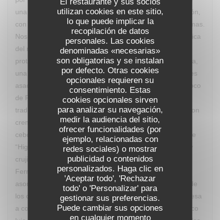
El restaurante y sus socios
utilizan cookies en este sitio,
una detallada explicación de los ingredientes y elaboración,
lo que puede implicar la
con lo que vas descubriendo los múltiples sabores y aromas.
recopilación de datos
Nos deleitamos con “Le Dubarry revisité” una crema clásica
personales. Las cookies
del recetario francés reinterpretada y con la coliflor como
denominadas «necesarias»
son obligatorias y se instalan
protagonista, “Sur le Banc d’Arguin” un guiño a Mauritania,
por defecto. Otras cookies
una ensalada de quinoa, mousse de foie gras y calamares
opcionales requieren su
asados con caldo yodado, “Fricassée de Saint-Jaques coco
consentimiento. Estas
de Paimpol” una particular interpretación de un plato
cookies opcionales sirven
para analizar su navegación,
tradicional aplicado a las vieiras, “Pièce de boeuf grillé” con
medir la audiencia del sitio,
cremoso de gorgonzola, polenta crujiente, compota de
ofrecer funcionalidades (por
cebolla roja y nueces tostadas, cerrando con un postre de
ejemplo, relacionadas con
“Higos asados al vino tinto especiado, crema de vainilla y
redes sociales) o mostrar
publicidad o contenidos
crujiente de pistacho". El maridaje lo aportó un Château
personalizados. Haga clic en
Ferran de Pessac Léognan Con frecuencia el Chef va
'Aceptar todo', 'Rechazar
asomándose, con discreción, para observar la reacción de
todo' o 'Personalizar' para
los comensales a sus creaciones, saliendo en la sobremesa
gestionar sus preferencias.
Puede cambiar sus opciones
a comentar y explicar los procesos. Un desfile de auténtico
en cualquier momento