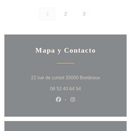
1
2
3
Mapa y Contacto
((abre en una 
22 rue de cursol 33000 Bordeaux
06 52 40 64 54
Facebook ((abre en una nueva 
Instagram ((abre en una