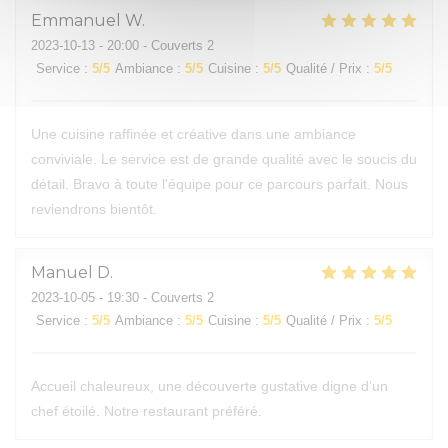
Emmanuel
W
2023-10-13
- 20:00 - Couverts 2
Service
:
5
/5
Ambiance
:
5
/5
Cuisine
:
5
/5
Qualité / Prix
:
5
/5
Une cuisine raffinée et créative dans une ambiance
conviviale. Le service est de grande qualité avec le soucis du
détail. Bravo à toute l'équipe pour ce parcours parfait. Nous
reviendrons bientôt.
Manuel
D
2023-10-05
- 19:30 - Couverts 2
Service
:
5
/5
Ambiance
:
5
/5
Cuisine
:
5
/5
Qualité / Prix
:
5
/5
Accueil chaleureux, une découverte gustative digne d’un
chef étoilé. Notre restaurant préféré.