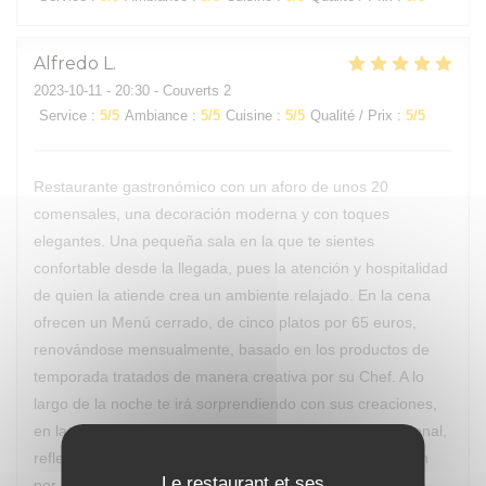
Alfredo
L
2023-10-11
- 20:30 - Couverts 2
Service
:
5
/5
Ambiance
:
5
/5
Cuisine
:
5
/5
Qualité / Prix
:
5
/5
Restaurante gastronómico con un aforo de unos 20
comensales, una decoración moderna y con toques
elegantes. Una pequeña sala en la que te sientes
confortable desde la llegada, pues la atención y hospitalidad
de quien la atiende crea un ambiente relajado. En la cena
ofrecen un Menú cerrado, de cinco platos por 65 euros,
renovándose mensualmente, basado en los productos de
temporada tratados de manera creativa por su Chef. A lo
largo de la noche te irá sorprendiendo con sus creaciones,
en las que intuyes sus influencias de la cocina internacional,
reflejando su formación, trabajo de investigación y pasión
Le restaurant et ses
por la cocina. La salida de cada plato es acompañada de