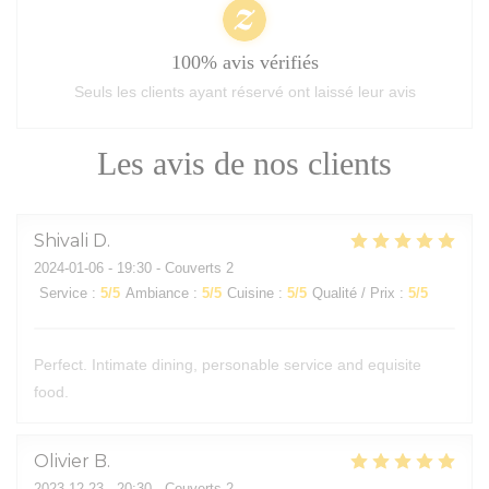
100% avis vérifiés
Seuls les clients ayant réservé ont laissé leur avis
Les avis de nos clients
Shivali
D
2024-01-06
- 19:30 - Couverts 2
Service
:
5
/5
Ambiance
:
5
/5
Cuisine
:
5
/5
Qualité / Prix
:
5
/5
Perfect. Intimate dining, personable service and equisite
food.
Olivier
B
2023-12-23
- 20:30 - Couverts 2