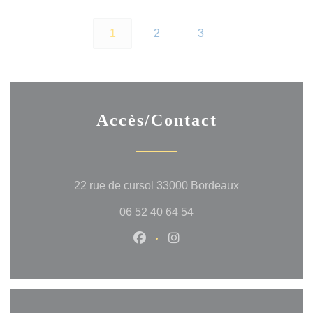
1
2
3
Accès/Contact
((ouvre une nou
22 rue de cursol 33000 Bordeaux
06 52 40 64 54
Facebook ((ouvre une nouvelle 
Instagram ((ouvre une no