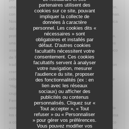
partenaires utilisent des
una detallada explicación de los ingredientes y elaboración,
cookies sur ce site, pouvant
con lo que vas descubriendo los múltiples sabores y aromas.
impliquer la collecte de
Nos deleitamos con “Le Dubarry revisité” una crema clásica
données à caractère
personnel. Les cookies dits «
del recetario francés reinterpretada y con la coliflor como
nécessaires » sont
protagonista, “Sur le Banc d’Arguin” un guiño a Mauritania,
obligatoires et installés par
una ensalada de quinoa, mousse de foie gras y calamares
défaut. D'autres cookies
asados con caldo yodado, “Fricassée de Saint-Jaques coco
facultatifs nécessitent votre
consentement. Ces cookies
de Paimpol” una particular interpretación de un plato
facultatifs servent à analyser
tradicional aplicado a las vieiras, “Pièce de boeuf grillé” con
votre navigation, mesurer
cremoso de gorgonzola, polenta crujiente, compota de
l'audience du site, proposer
cebolla roja y nueces tostadas, cerrando con un postre de
des fonctionnalités (ex : en
lien avec les réseaux
“Higos asados al vino tinto especiado, crema de vainilla y
sociaux) ou afficher des
crujiente de pistacho". El maridaje lo aportó un Château
publicités ou contenus
Ferran de Pessac Léognan Con frecuencia el Chef va
personnalisés. Cliquez sur «
asomándose, con discreción, para observar la reacción de
Tout accepter », « Tout
refuser » ou « Personnaliser
los comensales a sus creaciones, saliendo en la sobremesa
» pour gérer vos préférences.
a comentar y explicar los procesos. Un desfile de auténtico
Vous pouvez modifier vos