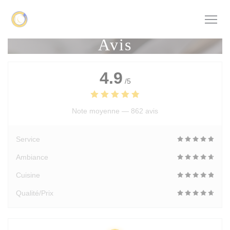
Personnalisation de vos choix en matière de cookies
Avis
4.9
/5
Note moyenne —
862 avis
Service
Ambiance
Cuisine
Qualité/Prix