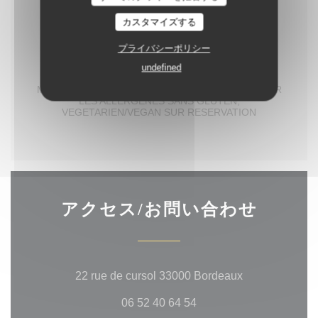
カスタマイズする
プライバシーポリシー
undefined
MENU A PARTIR DU 29 JUILLET 2026
MENU UNIQUE POUR TOUTE LA TABLE DEMANDER
LES ALLERGENES SANS GLUTEN,
VEGETARIEN/VEGAN SUR RESERVATION
アクセス/お問い合わせ
((新しいウィ
22 rue de cursol 33000 Bordeaux
06 52 40 64 54