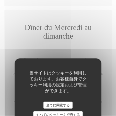
Dîner du Mercredi au
dimanche
Le Chicoula vous propose une expérience
culinaire renouvelée tout les mois autour des
当サイトはクッキーを利用し
produits de saison et en collaboration avec nos
ております。お客様自身でク
producteurs.
ッキー利用の設定および管理
FORMULES 3 TEMPS 46 EUROS
ができます。
FORMULES 5 TEMPS 66 EUROS
Pour toutes modifications de menu, veuillez le
全てに同意する
signaler lors de votre réservation sur le site
すべてのクッキーを拒否する
internet.